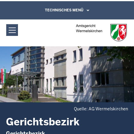
Direkt zum Inhalt
Amtsgericht Wermelskirchen:
TECHNISCHES MENÜ
Leichte Sprache, Gebärdensprachenvideo
und Kontaktformular
Gerichtsbezirk
Quelle: AG Wermelskirchen
Gerichtsbezirk
Gerichtsbezirk